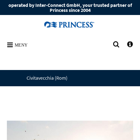
operated by Inter-Connect GmbH, your trusted partner of
Princess since 2004
MENY
Civitavecchia (Rom)