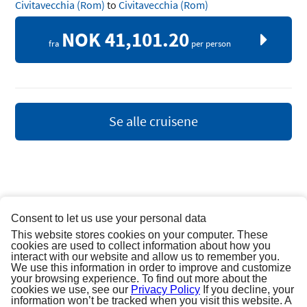
Civitavecchia (Rom)
to
Civitavecchia (Rom)
NOK 41,101.20
fra
per person
Se alle cruisene
Consent to let us use your personal data
This website stores cookies on your computer. These
cookies are used to collect information about how you
interact with our website and allow us to remember you.
OM PRINCESS
We use this information in order to improve and customize
your browsing experience. To find out more about the
cookies we use, see our
Privacy Policy
If you decline, your
Telefon
information won’t be tracked when you visit this website. A