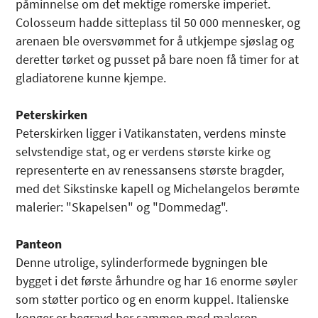
påminnelse om det mektige romerske imperiet.
Colosseum hadde sitteplass til 50 000 mennesker, og
arenaen ble oversvømmet for å utkjempe sjøslag og
deretter tørket og pusset på bare noen få timer for at
gladiatorene kunne kjempe.
Peterskirken
Peterskirken ligger i Vatikanstaten, verdens minste
selvstendige stat, og er verdens største kirke og
representerte en av renessansens største bragder,
med det Sikstinske kapell og Michelangelos berømte
malerier: "Skapelsen" og "Dommedag".
Panteon
Denne utrolige, sylinderformede bygningen ble
bygget i det første århundre og har 16 enorme søyler
som støtter portico og en enorm kuppel. Italienske
konger er begravd her sammen med maleren