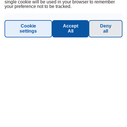
single cookie will be used in your browser to remember
your preference not to be tracked.
Om oss
Alminnelige Forretningsbetingelser
Cookie
Accept
Deny
settings
All
all
Personvern
Sustainability - Planet Princess
INFORMASJON OG HJELP
Manage Booking
Kontakt oss
Vennligst ring meg!
Gruppeforespørsler (16 personer / 8 lugarer)